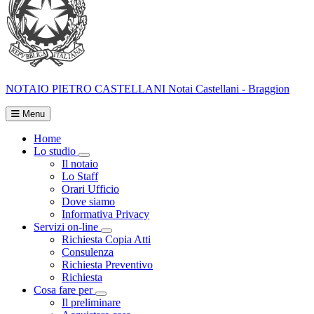
NOTAIO
PIETRO CASTELLANI
Notai Castellani - Braggion
Menu
Home
Lo studio
Toggle Dropdown
Il notaio
Lo Staff
Orari Ufficio
Dove siamo
Informativa Privacy
Servizi on-line
Toggle Dropdown
Richiesta Copia Atti
Consulenza
Richiesta Preventivo
Richiesta
Cosa fare per
Toggle Dropdown
Il preliminare